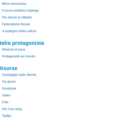
Meno burocrazia
Il nuovo pubblico impiego
Più servizi ai cittadini
Federalismo fiscale
A sostegno della cultura
Italia protagonista
Missioni di pace
Protagonisti nel mondo
Risorse
Sondaggio sulle riforme
Fai girare
Facebook
Video
Foto
Per il tuo blog
Twitter