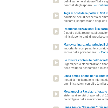
defintivamente al sicuro l’Italia e 
dei costi degli appara
» Continu
Tagli ai costi della politica: 900 
riduzione del 60 per cento di amm
elettorali, soppressione degli ent
Responsabilizzazione: è la parol
è quello della responsabilizzazione.
ministri, per le parti di propria co
Manovra finanziaria: principali ob
importante, così pesante, così ri
fisco e della previdenza?
» Cont
Le misure contenute nel Decreto 
urgenti per la stabilizzazione fina
dello sviluppo economico e la com
Linea amica anche per le ammini
modalità multicanale le informazio
amministrazioni con oltre 1 miliar
Mettiamoci la Faccia: rafforzato d
sistema ai servizi di sportello di
coinvolgere nella rilevazione al
Linea Amica "Fase due": più serv