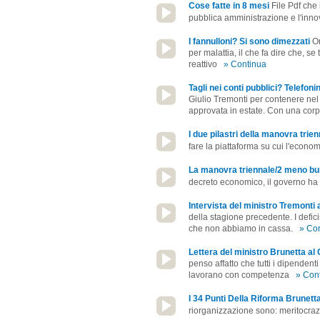
Cose fatte in 8 mesi
File Pdf che 
pubblica amministrazione e l'inn
I fannulloni? Si sono dimezzati
Or
per malattia, il che fa dire che, 
reattivo
» Continua
Tagli nei conti pubblici? Telefoni
Giulio Tremonti per contenere nel
approvata in estate. Con una corpo
I due pilastri della manovra trie
fare la piattaforma su cui l'econom
La manovra triennale/2 meno bu
decreto economico, il governo ha t
Intervista del ministro Tremonti 
della stagione precedente. I defic
che non abbiamo in cassa.
» Co
Lettera del ministro Brunetta al 
penso affatto che tutti i dipendent
lavorano con competenza
» Con
I 34 Punti Della Riforma Brunet
riorganizzazione sono: meritocraz