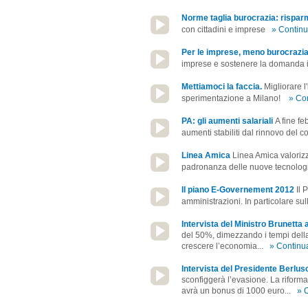
Norme taglia burocrazia: risparm
con cittadini e imprese
» Contin
Per le imprese, meno burocrazia
imprese e sostenere la domanda i
Mettiamoci la faccia.
Migliorare l
sperimentazione a Milano!
» Co
PA: gli aumenti salariali
A fine fe
aumenti stabiliti dal rinnovo del 
Linea Amica
Linea Amica valorizza 
padronanza delle nuove tecnologie
Il piano E-Governement 2012
Il 
amministrazioni. In particolare sull
Intervista del Ministro Brunetta 
del 50%, dimezzando i tempi della
crescere l’economia...
» Continu
Intervista del Presidente Berlus
sconfiggerà l’evasione. La riforma
avrà un bonus di 1000 euro...
» 