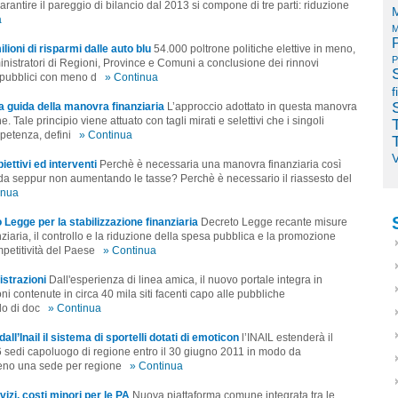
garantire il pareggio di bilancio dal 2013 si compone di tre parti: riduzione
M
a
M
milioni di risparmi dalle auto blu
54.000 poltrone politiche elettive in meno,
P
inistratori di Regioni, Province e Comuni a conclusione dei rinnovi
i pubblici con meno d
» Continua
f
a guida della manovra finanziaria
L’approccio adottato in questa manovra
 Tale principio viene attuato con tagli mirati e selettivi che i singoli
mpetenza, defini
» Continua
V
iettivi ed interventi
Perchè è necessaria una manovra finanziaria così
gida seppur non aumentando le tasse? Perchè è necessario il riassesto del
inua
Legge per la stabilizzazione finanziaria
Decreto Legge recante misure
nziaria, il controllo e la riduzione della spesa pubblica e la promozione
petitività del Paese
» Continua
strazioni
Dall'esperienza di linea amica, il nuovo portale integra in
ni contenute in circa 40 mila siti facenti capo alle pubbliche
do di doc
» Continua
all’Inail il sistema di sportelli dotati di emoticon
l’INAIL estenderà il
 16 sedi capoluogo di regione entro il 30 giugno 2011 in modo da
meno una sede per regione
» Continua
izi, costi minori per le PA
Nuova piattaforma comune integrata tra le