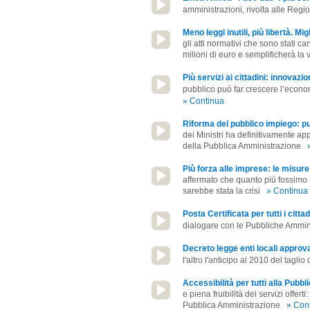
amministrazioni, rivolta alle Regi
Meno leggi inutili, più libertà. Mig
gli atti normativi che sono stati c
milioni di euro e semplificherà la 
Più servizi ai cittadini: innovazion
pubblico può far crescere l’econom
» Continua
Riforma del pubblico impiego: pu
dei Ministri ha definitivamente app
della Pubblica Amministrazione
Più forza alle imprese: le misur
affermato che quanto più fossimo 
sarebbe stata la crisi
» Continua
Posta Certificata per tutti i cittad
dialogare con le Pubbliche Amminist
Decreto legge enti locali approv
l'altro l'anticipo al 2010 del tagl
Accessibilità per tutti alla Pub
e piena fruibilità dei servizi offe
Pubblica Amministrazione
» Con