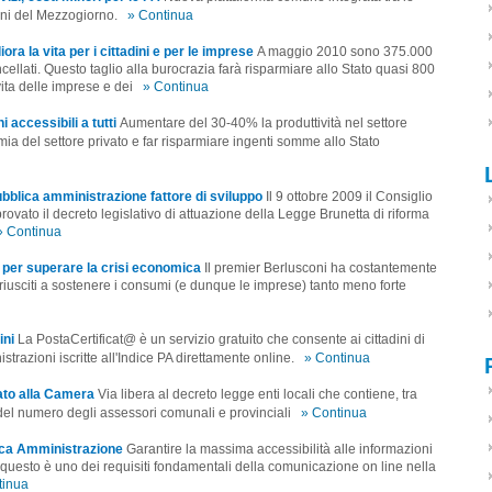
oni del Mezzogiorno.
» Continua
liora la vita per i cittadini e per le imprese
A maggio 2010 sono 375.000
ancellati. Questo taglio alla burocrazia farà risparmiare allo Stato quasi 800
vita delle imprese e dei
» Continua
i accessibili a tutti
Aumentare del 30-40% la produttività nel settore
ia del settore privato e far risparmiare ingenti somme allo Stato
bblica amministrazione fattore di sviluppo
Il 9 ottobre 2009 il Consiglio
rovato il decreto legislativo di attuazione della Legge Brunetta di riforma
» Continua
e per superare la crisi economica
Il premier Berlusconi ha costantemente
riusciti a sostenere i consumi (e dunque le imprese) tanto meno forte
ini
La PostaCertificat@ è un servizio gratuito che consente ai cittadini di
razioni iscritte all'Indice PA direttamente online.
» Continua
ato alla Camera
Via libera al decreto legge enti locali che contiene, tra
io del numero degli assessori comunali e provinciali
» Continua
blica Amministrazione
Garantire la massima accessibilità alle informazioni
rti: questo è uno dei requisiti fondamentali della comunicazione on line nella
tinua