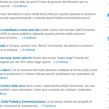
illustra le cose fatte nei primi 8 mesi di governo dal Ministero per la
ovazione
» Continua
mai i fannulloni si sono ridotti della metà per quanto riguarda le assenze
se toccato opportunamente, il sistema della Pubblica amministrazione è
ni centellinati e meno auto blu
Scatta il piano del ministro dell’Economia
 2009 la spesa pubblica, attuando quanto previsto dalla manovra
sa circolare...
» Continua
nnale
In Europa i governi non "fanno" l'economia, ma devono e possono
ia si sviluppa.
» Continua
rocrazia, meno sprechi
Grazie alla norma "taglia-leggi" inserita nel
agliato più del 30% delle leggi vigenti.
» Continua
a Libero
Con la manovra triennale abbiamo sostituito la formica alla cicala
isti di professione ci hanno criticato perché preferiamo non spendere ciò
ntinua
Corriere della sera
Sono contro i dipendenti pubblici fannulloni, ma non
i pubblici siano fannulloni. Sono anzi convinto del contrario: moltissimi
tinua
ta Della Pubblica Amministrazione
Le tre parole chiave del progetto di
ia; innovazione; trasparenza.
» Continua