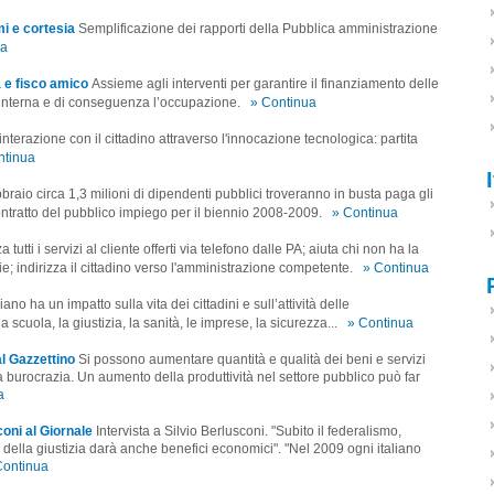
i e cortesia
Semplificazione dei rapporti della Pubblica amministrazione
ua
 e fisco amico
Assieme agli interventi per garantire il finanziamento delle
nterna e di conseguenza l’occupazione.
» Continua
'interazione con il cittadino attraverso l'innocazione tecnologica: partita
ntinua
bbraio circa 1,3 milioni di dipendenti pubblici troveranno in busta paga gli
contratto del pubblico impiego per il biennio 2008-2009.
» Continua
tutti i servizi al cliente offerti via telefono dalle PA; aiuta chi non ha la
; indirizza il cittadino verso l'amministrazione competente.
» Continua
Piano ha un impatto sulla vita dei cittadini e sull’attività delle
a scuola, la giustizia, la sanità, le imprese, la sicurezza...
» Continua
al Gazzettino
Si possono aumentare quantità e qualità dei beni e servizi
 burocrazia. Un aumento della produttività nel settore pubblico può far
a
coni al Giornale
Intervista a Silvio Berlusconi. "Subito il federalismo,
 della giustizia darà anche benefici economici". "Nel 2009 ogni italiano
Continua