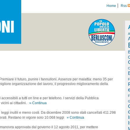
|
Home
Rss
A
B
C
C
E
Premiare il futuro, punire i fannulloni. Assenze per malattia: meno 35 per
F
igliore organizzazione del lavoro, il progressivo miglioramento della
F
accessibili a tutti on line e per telefono. I servizi della Pubblica
G
cini ai cittadini.
» Continua
leggi inutili e meno costi. Da dicembre 2008 sono stati cancellati 411.298
perati. Restano in vigore solo 10.068 leggi
» Continua
manovra approvata dal governo il 12 agosto 2011, per mettere
M