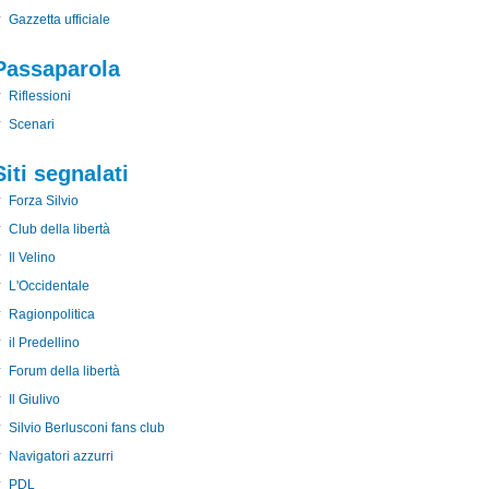
Gazzetta ufficiale
Passaparola
Riflessioni
Scenari
Siti segnalati
Forza Silvio
Club della libertà
Il Velino
L'Occidentale
Ragionpolitica
il Predellino
Forum della libertà
Il Giulivo
Silvio Berlusconi fans club
Navigatori azzurri
PDL