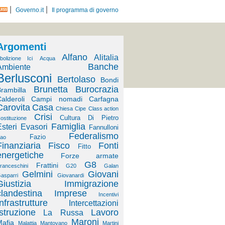
|
|
Governo.it
Il programma di governo
Argomenti
Alfano
Alitalia
bolizione Ici
Acqua
Banche
Ambiente
Berlusconi
Bertolaso
Bondi
Brunetta
Burocrazia
rambilla
alderoli
Campi nomadi
Carfagna
Carovita
Casa
Chiesa
Cipe
Class action
Crisi
Cultura
Di Pietro
ostituzione
Famiglia
steri
Evasori
Fannulloni
Federalismo
Fazio
ao
Finanziaria
Fisco
Fonti
Fitto
energetiche
Forze armate
G8
Frattini
ranceschini
G20
Galan
Gelmini
Giovani
asparri
Giovanardi
Giustizia
Immigrazione
clandestina
Imprese
Incentivi
Infrastrutture
Intercettazioni
Istruzione
Lavoro
La Russa
Maroni
afia
Malattia
Mantovano
Martini