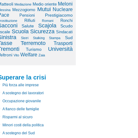
Meloni
atteoli
Medio oriente
Mediazione
Mutui
Nucleare
Mezzogiorno
essina
Pace
Prestigiacomo
Pensioni
Rifiuti
Ronchi
rostituzione
Romani
Sacconi
Scajola
Salute
Scudo
Scuola
Sicurezza
iscale
Sindacati
Sinistra
Sud
Sistri
Stalking
Stampa
Tasse
Terremoto
Trasporti
Tremonti
Università
Turismo
Welfare
eltroni
Vito
Zaia
Superare la crisi
Più forza alle imprese
A sostegno dei lavoratori
Occupazione giovanile
A fianco delle famiglie
Risparmi al sicuro
Minori costi della politica
A sostegno del Sud