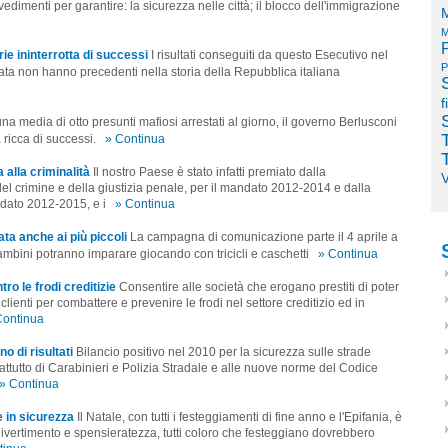
imenti per garantire: la sicurezza nelle città; il blocco dell'immigrazione
M
M
rie ininterrotta di successi
I risultati conseguiti da questo Esecutivo nel
P
zata non hanno precedenti nella storia della Repubblica italiana
f
na media di otto presunti mafiosi arrestati al giorno, il governo Berlusconi
 ricca di successi.
» Continua
ta alla criminalità
Il nostro Paese è stato infatti premiato dalla
V
 crimine e della giustizia penale, per il mandato 2012-2014 e dalla
ndato 2012-2015, e i
» Continua
ta anche ai più piccoli
La campagna di comunicazione parte il 4 aprile a
ambini potranno imparare giocando con tricicli e caschetti
» Continua
ro le frodi creditizie
Consentire alle società che erogano prestiti di poter
i clienti per combattere e prevenire le frodi nel settore creditizio ed in
Continua
o di risultati
Bilancio positivo nel 2010 per la sicurezza sulle strade
prattutto di Carabinieri e Polizia Stradale e alle nuove norme del Codice
» Continua
 in sicurezza
Il Natale, con tutti i festeggiamenti di fine anno e l'Epifania, è
 divertimento e spensieratezza, tutti coloro che festeggiano dovrebbero