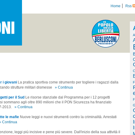
|
Home
Rss
A
B
C
C
E
r i giovani
La pratica sportiva come strumento per togliere i ragazzi dalla
F
izzando strutture militari dismesse
» Continua
etti per il Sud
Le risorse stanziate dal Programma per i 12 progetti
F
 si sommano agli oltre 890 milioni che il PON Sicurezza ha finanziato
G
7-2013.
» Continua
tte le mafie
Nuove leggi e nuovi strumenti contro la criminalità. Arrestati
» Continua
nzione, leggi più incisive e pene più severe. Dall'inizio della sua attività il
M