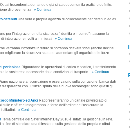
Quasi trecentomila domande e già circa duecentomila pratiche definite.
zione di provenienza
» Continua
to detenuti
Una vera e propria agenzia di collocamente per detenuti ed ex
iano per l’integrazione nella sicurezza “Identità e incontro” riassume la
di integrazione rivolti a immigrati
» Continua
he verranno introdotte in futuro si potranno ricavare fondi (anche decine
per migliorare la sicurezza stradale, aumentare gli organici delle forze
ci pericolose
Riguardano le operazioni di carico e scarico, il trasferimento
o e le soste rese necessarie dalle condizioni di trasporto.
» Continua
Piano nazionale anticorruzione e osservatorio sulla corruzione, banca dati
a trasparenza con l’utilizzo spinto delle nuove tecnologie: sono questi gli
accordo Ministero ed Anci
Rappresenteranno un canale privilegiato di
i sulle città' che integreranno le forze dell'ordine nell'assicurare la
 cittadini.
» Continua
0
Tema centrale del Safer internet Day 2010 è, infatti, la gestione, in rete,
 al fine di stimolare una riflessione sulla gestione della propria e altrui