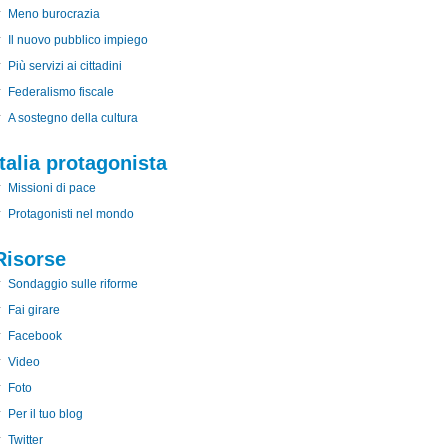
Meno burocrazia
Il nuovo pubblico impiego
Più servizi ai cittadini
Federalismo fiscale
A sostegno della cultura
Italia protagonista
Missioni di pace
Protagonisti nel mondo
Risorse
Sondaggio sulle riforme
Fai girare
Facebook
Video
Foto
Per il tuo blog
Twitter