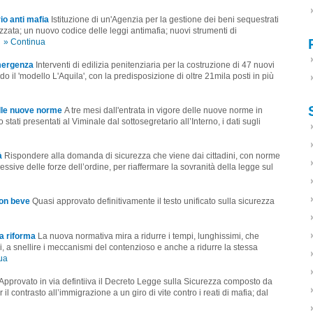
rio anti mafia
Istituzione di un'Agenzia per la gestione dei beni sequestrati
nizzata; un nuovo codice delle leggi antimafia; nuovi strumenti di
» Continua
emergenza
Interventi di edilizia penitenziaria per la costruzione di 47 nuovi
do il 'modello L'Aquila', con la predisposizione di oltre 21mila posti in più
lle nuove norme
A tre mesi dall'entrata in vigore delle nuove norme in
stati presentati al Viminale dal sottosegretario all’Interno, i dati sugli
à
Rispondere alla domanda di sicurezza che viene dai cittadini, con norme
ressive delle forze dell’ordine, per riaffermare la sovranità della legge sul
non beve
Quasi approvato definitivamente il testo unificato sulla sicurezza
la riforma
La nuova normativa mira a ridurre i tempi, lunghissimi, che
li, a snellire i meccanismi del contenzioso e anche a ridurre la stessa
ua
Approvato in via defintiiva il Decreto Legge sulla Sicurezza composto da
il contrasto all’immigrazione a un giro di vite contro i reati di mafia; dal