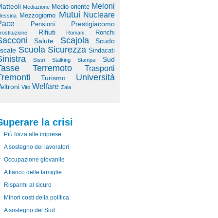
Meloni
atteoli
Medio oriente
Mediazione
Mutui
Nucleare
Mezzogiorno
essina
Pace
Prestigiacomo
Pensioni
Rifiuti
Ronchi
rostituzione
Romani
Sacconi
Scajola
Salute
Scudo
Scuola
Sicurezza
iscale
Sindacati
Sinistra
Sud
Sistri
Stalking
Stampa
Tasse
Terremoto
Trasporti
Tremonti
Università
Turismo
Welfare
eltroni
Vito
Zaia
Superare la crisi
Più forza alle imprese
A sostegno dei lavoratori
Occupazione giovanile
A fianco delle famiglie
Risparmi al sicuro
Minori costi della politica
A sostegno del Sud