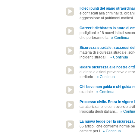
I dieci punti del piano straordina
e confiscati alla criminalita' orga
aggressione ai patrimoni mafiosi.
Carceri: dichiarato lo stato di 
padiglioni e 18 nuovi istituti secon
che porteranno la
» Continua
Sicurezza stradale: successi de
materia di sicurezza stradale, sono 
incidenti stradali.
» Continua
Ridare sicurezza alle nostre citt
di diritto e azioni preventive e rep
territorio.
» Continua
Chi beve non guida e chi guida 
stradale.
» Continua
Processo civile. Entra in vigore 
caratterizzano le controversie civi
litigiosità degli italiani...
» Contin
La nuova legge per la sicurezza
66 articoli che contiente norme per 
carcere per i
» Continua