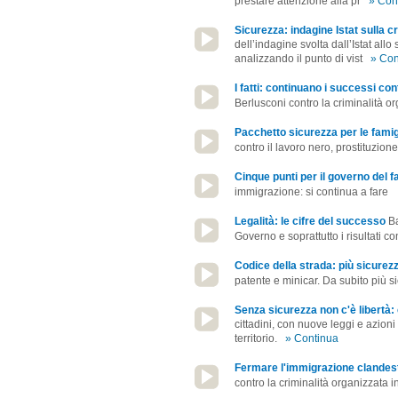
prestare attenzione alla pr
» Con
Sicurezza: indagine Istat sulla cr
dell’indagine svolta dall’Istat all
analizzando il punto di vist
» Con
I fatti: continuano i successi con
Berlusconi contro la criminalità o
Pacchetto sicurezza per le famig
contro il lavoro nero, prostituzio
Cinque punti per il governo del f
immigrazione: si continua a fare
Legalità: le cifre del successo
Ba
Governo e soprattutto i risultati c
Codice della strada: più sicurez
patente e minicar. Da subito più si
Senza sicurezza non c'è libertà: 
cittadini, con nuove leggi e azioni
territorio.
» Continua
Fermare l'immigrazione clandesti
contro la criminalità organizzata i