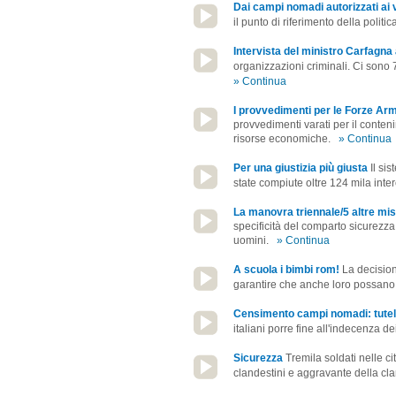
Dai campi nomadi autorizzati ai vi
il punto di riferimento della polit
Intervista del ministro Carfagna 
organizzazioni criminali. Ci sono 70
» Continua
I provvedimenti per le Forze Ar
provvedimenti varati per il conteni
risorse economiche.
» Continua
Per una giustizia più giusta
Il si
state compiute oltre 124 mila inter
La manovra triennale/5 altre mis
specificità del comparto sicurezza
uomini.
» Continua
A scuola i bimbi rom!
La decision
garantire che anche loro possano 
Censimento campi nomadi: tutel
italiani porre fine all'indecenza d
Sicurezza
Tremila soldati nelle ci
clandestini e aggravante della cland