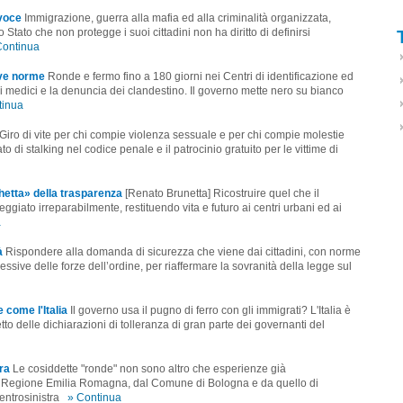
 voce
Immigrazione, guerra alla mafia ed alla criminalità organizzata,
 Stato che non protegge i suoi cittadini non ha diritto di definirsi
Continua
ove norme
Ronde e fermo fino a 180 giorni nei Centri di identificazione ed
medici e la denuncia dei clandestino. Il governo mette nero su bianco
tinua
Giro di vite per chi compie violenza sessuale e per chi compie molestie
ato di stalking nel codice penale e il patrocinio gratuito per le vittime di
chetta» della trasparenza
[Renato Brunetta] Ricostruire quel che il
ggiato irreparabilmente, restituendo vita e futuro ai centri urbani ed ai
a
à
Rispondere alla domanda di sicurezza che viene dai cittadini, con norme
ressive delle forze dell’ordine, per riaffermare la sovranità della legge sul
 come l'Italia
Il governo usa il pugno di ferro con gli immigrati? L'Italia è
etto delle dichiarazioni di tolleranza di gran parte dei governanti del
ra
Le cosiddette "ronde" non sono altro che esperienze già
a Regione Emilia Romagna, dal Comune di Bologna e da quello di
entrosinistra
» Continua