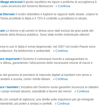
llaggi attrezzati
Il giusto equilibrio tra rigore e politiche di accoglienza è
ica sulla sicurezza del Governo Berlusconi
» Continua
al Giornale
Il nostro obbiettivo è togliere le ragazze dalle strade, colpire le
mila prostitute in Italia e il 75% è costretto a prostituirsi in strada.
mate
Le donne e gli uomini in divisa sono stati esclusi da gran parte dei
mento della finanza pubblica. Sono state inoltre individuate ulteriori
stema in uso in Italia è ormai degenerato: nel 2007 nel nostro Paese sono
cettazioni, fra telefoniche e ambientali.
» Continua
ure importanti
Il Governo è comunque riuscito a salvaguardare la
 e difesa, garantendo l’allocazione delle necessarie risorse di mezzi e
e del governo di prendere le impronte digitali ai bambini rom serve a
andare a scuola, come i bimbi italiani.
» Continua
are i bambini
L'iniziativa del Governo vuole garantire sicurezza ai cittadini
ei campi nomadi abusivi, soprattutto a favore dei minori.
» Continua
ttà con compiti di vigilanza; una stretta sulle espulsioni per gli immigrati
estinità, più poteri a sindaci e prefetti.
» Continua