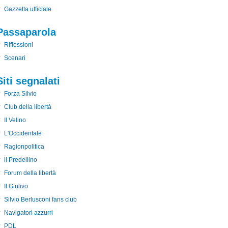
Gazzetta ufficiale
Passaparola
Riflessioni
Scenari
Siti segnalati
Forza Silvio
Club della libertà
Il Velino
L'Occidentale
Ragionpolitica
il Predellino
Forum della libertà
Il Giulivo
Silvio Berlusconi fans club
Navigatori azzurri
PDL