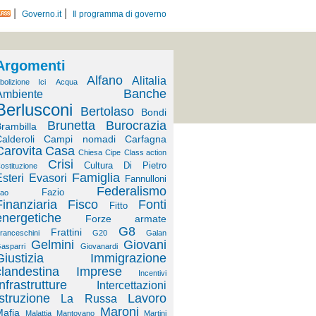
|
|
Governo.it
Il programma di governo
Argomenti
Alfano
Alitalia
bolizione Ici
Acqua
Banche
Ambiente
Berlusconi
Bertolaso
Bondi
Brunetta
Burocrazia
rambilla
alderoli
Campi nomadi
Carfagna
Carovita
Casa
Chiesa
Cipe
Class action
Crisi
Cultura
Di Pietro
ostituzione
Famiglia
steri
Evasori
Fannulloni
Federalismo
Fazio
ao
Finanziaria
Fisco
Fonti
Fitto
energetiche
Forze armate
G8
Frattini
ranceschini
G20
Galan
Gelmini
Giovani
asparri
Giovanardi
Giustizia
Immigrazione
clandestina
Imprese
Incentivi
Infrastrutture
Intercettazioni
Istruzione
Lavoro
La Russa
Maroni
afia
Malattia
Mantovano
Martini