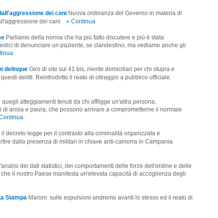
dall'aggressione dei cani
Nuova ordinanza del Governo in materia di
all'aggressione dei cani.
» Continua
me
Parliamo della norma che ha più fatto discutere e più è stata
 medici di denunciare un paziente, se clandestino, ma vediamo anche gli
tinua
i delinque
Giro di vite sul 41 bis, niente domiciliari per chi stupra e
 questi delitti. Reintrodotto il reato di oltraggio a pubblico ufficiale.
 quegli atteggiamenti tenuti da chi affligge un'altra persona,
i di ansia e paura, che possono arrivare a comprometterne il normale
Continua
il decreto legge per il contrasto alla criminalità organizzata e
rtire dalla presenza di militari in chiave anti-camorra in Campania
'analisi dei dati statistici, dei comportamenti delle forze dell'ordine e delle
o che il nostro Paese manifesta un'elevata capacità di accoglienza degli
 La Stampa
Maroni: sulle espulsioni andremo avanti lo stesso ed il reato di