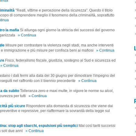
tinua
iminalità
"Reati, vittime e percezione della sicurezza". Questo il titolo
o scopo di comprendere meglio il fenomeno della criminalità, soprattutto
tinua
tro la mafia
Si allunga ogni giorno la striscia dei successi del governo
rganizzata
» Continua
lie
Misure per contrastare la violenza negli stadi, ma anche interventi
ne e immigrazione e più misure per confisca beni ai mafiosi
» Continua
are
Fisco, federalismo fiscale, giustizia, sostegno al Sud e sicurezza ed
» Continua
stano i dati fermi alla data del 30 giugno per dimostrare l'impegno del
onseguiti nel raffronto con il biennio precedente
» Continua
za da subito
Tolleranza zero e maxi multe, in vigore le norme su alcol,
curezza per tutti
» Continua
città più sicure
Rispondere alla domanda di sicurezza che viene dai
 preventive e repressive, per riaffermare la sovranità della legge sul
na: stop agli sbarchi, espulsioni più semplici
Mai così tanti successi
n soli due anni
» Continua