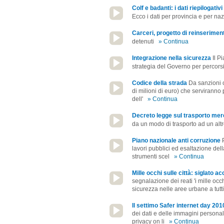
Colf e badanti: i dati riepilogativi
Ecco i dati per provincia e per na
Carceri, progetto di reinserimen
detenuti
» Continua
Integrazione nella sicurezza
Il P
strategia del Governo per percorsi 
Codice della strada
Da sanzioni c
di milioni di euro) che serviranno 
dell'
» Continua
Decreto legge sul trasporto mer
da un modo di trasporto ad un altr
Piano nazionale anti corruzione
lavori pubblici ed esaltazione dell
strumenti scel
» Continua
Mille occhi sulle città: siglato 
segnalazione dei reati 'i mille occh
sicurezza nelle aree urbane a tutti i
Il settimo Safer internet day 201
dei dati e delle immagini personali
privacy on li
» Continua